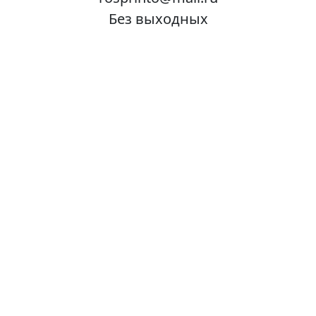
Без выходных
Мы делаем рекламу, не заметить которую
невозможно!
От создания дизайна до воплощения ваших идей в
готовый продукт.
© 2015-2026 Copyright:
Магнитики.com